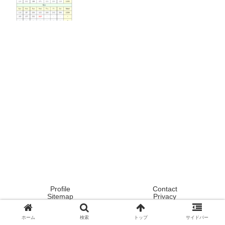
Profile
Contact
Sitemap
Privacy
Copyright © 2020 Tokyo ! Japan ! Life now ! All Rights Reserved.
ホーム
検索
トップ
サイドバー