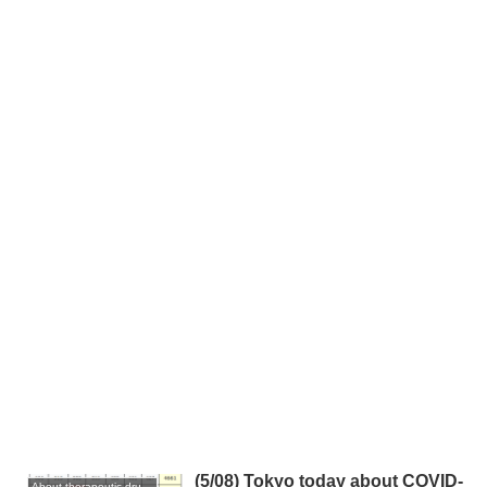
(5/08) Tokyo today about COVID-
About therapeutic drugs and vaccines