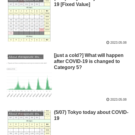
19 [Fixed Value]
2023.05.08
[just a cold?] What will happen
About therapeutic drugs and vaccines
after COVID-19 is changed to
Category 5?
2023.05.08
(5/07) Tokyo today about COVID-
About therapeutic drugs and vaccines
19