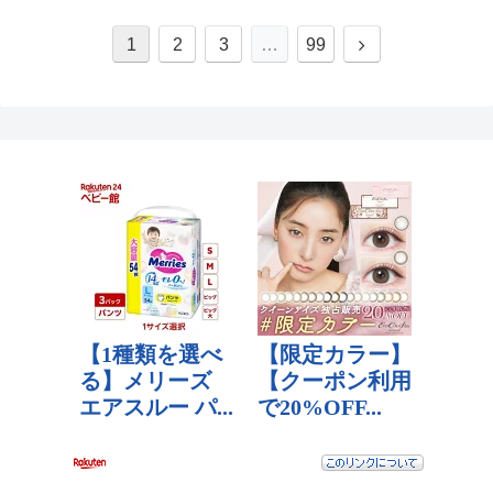
1
2
3
…
99