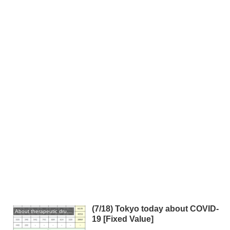
(7/18) Tokyo today about COVID-
About therapeutic drugs and vaccines
19 [Fixed Value]