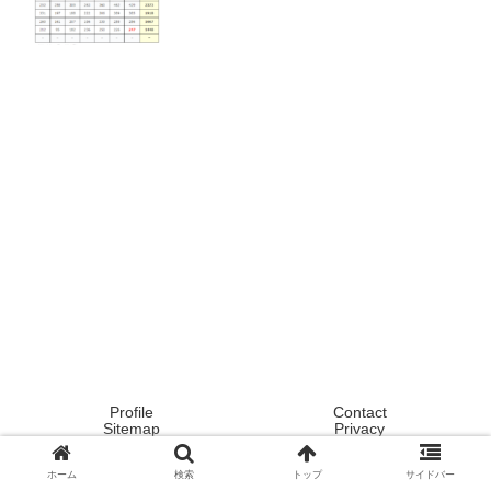
Profile
Contact
Sitemap
Privacy
Copyright © 2020 Tokyo ! Japan ! Life now ! All Rights Reserved.
ホーム
検索
トップ
サイドバー