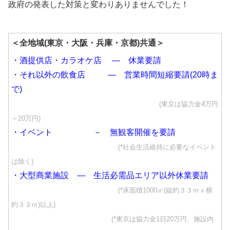
政府の発表した対策と変わりありませんでした！
＜全地域(東京・大阪・兵庫・京都)共通＞
・酒提供店・カラオケ店 ― 休業要請
・それ以外の飲食店 ― 営業時間短縮要請(20時ま
で)
(東京は協力金4万円
～20万円)
・イベント － 無観客開催を要請
(*社会生活維持に必要なイベント
は除く)
・大型商業施設 ― 生活必需品エリア以外休業要請
(*床面積1000㎡(縦約３３ｍｘ横
約３３ｍ)以上)
(*東京は協力金1日20万円、施設内