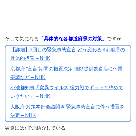
そして気になる
「具体的な各都道府県の対策」
ですが…
【詳細】3回目の緊急事態宣言 どう変わる 4都府県の
具体的措置 – NHK
京都府 “宣言”期間の措置決定 酒類提供飲食店に休業
要請など – NHK
小池都知事「変異ウイルス 総力戦でギュッと締めて
いきたい」 – NHK
大阪府 対策本部会議開き 緊急事態宣言に伴う措置を
決定 – NHK
実際には↑でご紹介している