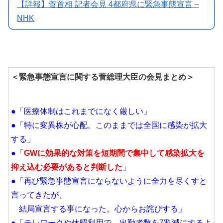
【詳報】菅首相 記者会見 4都府県に緊急事態宣言 –
NHK
＜緊急事態宣言に関する菅総理大臣の会見まとめ＞
●「医療体制はこれまでになく厳しい」
●「特に変異株が心配。このままでは全国に感染が拡大
する」
●「
GWに効果的な対策を短期間で集中して感染拡大を
抑え込む必要があると判断した
」
●「再び緊急事態宣言にならないように全力を尽くすと
言ってきたが、
結局宣言する事になった。心からお詫びする」
●「テレワークや休暇利用で、出勤者数を7割減にするよ