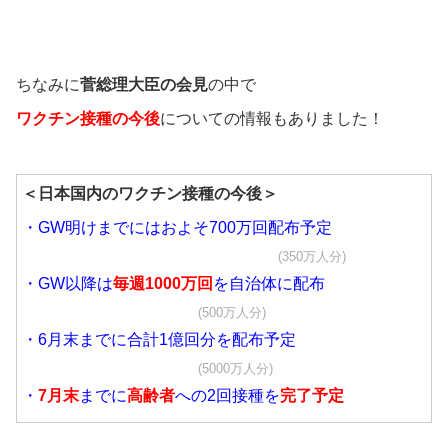
ちなみに
菅総理大臣の会見
の中で
ワクチン接種の今後
についての情報もありました！
＜日本国内のワクチン接種の今後＞
・GW明けまでにはおよそ700万回配布予定
(350万人分)
・GW以降は
毎週1000万回
を自治体に配布
(500万人分)
・6月末までに合計1億回分を配布予定
(5000万人分)
・
7月末
までに
高齢者
への2回接種を
完了予定