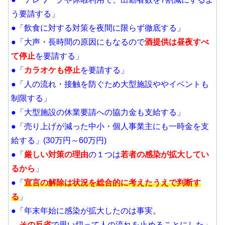
う要請する」
●「飲食に対する対策を夜間に限らず徹底する」
●「大声・長時間の原因にもなるので
酒提供は昼夜すべ
て停止
を要請する」
●「
カラオケも停止
を要請する」
●「人の流れ・接触を防ぐため大型施設ややイベントも
制限する」
●「大型施設の休業要請への協力金も支給する」
●「売り上げが減った中小・個人事業主にも一時金を支
給する」(30万円～60万円)
●「
厳しい対策の理由
の１つは
若者の感染が拡大してい
るから
」
●「
宣言の解除は状況を総合的に考えたうえで判断す
る
」
●「年末年始に感染が拡大したのは事実。
その反省
で思い切って人の流れを止めることにした」