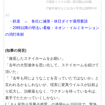
(*感染リスクの高い部活動は自粛)
(*修学旅行などお泊り学習は期間中中
止)
・鉄道 → 各社に減便・休日ダイヤ適用要請
・20時以降の明るい看板・ネオン・イルミネーション
の消灯依頼
(知事の発言)
「徹底したステイホームをお願い」
「去年の大型連休を思い出して。ステイホームを続けて
頂いた」
「『去年も同じようなことを言っていたではないか』と
言われるかもしれないが、現実に変異ウイルスが以前よ
り拡大し、治療薬もなく、ワクチンを待っている今は、
素手でたたかっていくしかない」
(「まん延防止等重点措置」の適用から10日目で、緊急