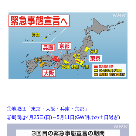
①地域は「東京・大阪・兵庫・京都」
②期間は4月25日(日)～5月11日(GW明けの土日過ぎ)