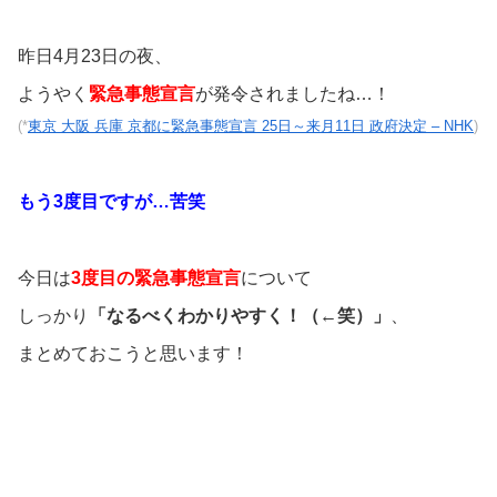
昨日4月23日の夜、
ようやく
緊急事態宣言
が発令されましたね…！
(*
東京 大阪 兵庫 京都に緊急事態宣言 25日～来月11日 政府決定 – NHK
)
もう3度目ですが…苦笑
今日は
3度目の緊急事態宣言
について
しっかり
「なるべくわかりやすく！（←笑）」
、
まとめておこうと思います！