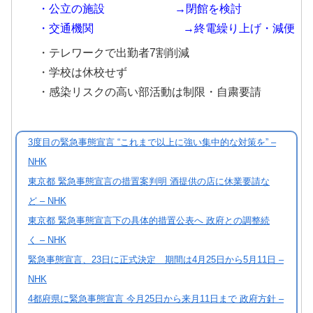
・公立の施設 →閉館を検討
・交通機関 →終電繰り上げ・減便
・テレワークで出勤者7割削減
・学校は休校せず
・感染リスクの高い部活動は制限・自粛要請
3度目の緊急事態宣言 “これまで以上に強い集中的な対策を” –
NHK
東京都 緊急事態宣言の措置案判明 酒提供の店に休業要請な
ど – NHK
東京都 緊急事態宣言下の具体的措置公表へ 政府との調整続
く – NHK
緊急事態宣言、23日に正式決定 期間は4月25日から5月11日 –
NHK
4都府県に緊急事態宣言 今月25日から来月11日まで 政府方針 –