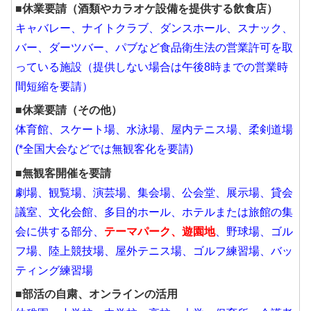
■休業要請（酒類やカラオケ設備を提供する飲食店）
キャバレー、ナイトクラブ、ダンスホール、スナック、
バー、ダーツバー、パブなど食品衛生法の営業許可を取
っている施設（提供しない場合は午後8時までの営業時
間短縮を要請）
■休業要請（その他）
体育館、スケート場、水泳場、屋内テニス場、柔剣道場
(*全国大会などでは無観客化を要請)
■無観客開催を要請
劇場、観覧場、演芸場、集会場、公会堂、展示場、貸会
議室、文化会館、多目的ホール、ホテルまたは旅館の集
会に供する部分、
テーマパーク、遊園地
、野球場、ゴル
フ場、陸上競技場、屋外テニス場、ゴルフ練習場、バッ
ティング練習場
■部活の自粛、オンラインの活用