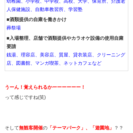
幼稚園、小学校、中学校、高校、大学、保育所、介護老
人保健施設、
自動車教習所、学習塾
■酒類提供の自粛を働きかけ
葬祭場
■入場整理、店舗で酒類提供やカラオケ設備の使用自粛
要請
銭湯、理容店、美容店、質屋、貸衣装店、クリーニング
店、図書館、マンガ喫茶、ネットカフェなど
うーん！覚えられるかーーーーーー！
って感じですね(笑)
そして
無観客開催
の
「テーマパーク」、「遊園地」
？？