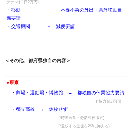
テナント1日2万円)
・移動 － 不要不急の外出・県外移動自
粛要請
・交通機関 － 減便要請
＜その他、都府県独自の内容＞
●東京
・劇場・運動場・博物館 → 都独自の休業協力要請
(*協力金2万円)
・都立高校 → 休校せず
(*時差通学・分散登校徹底)
(*登校する生徒を2/3に抑える)