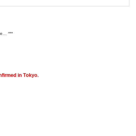
te… ***
nfirmed in Tokyo.