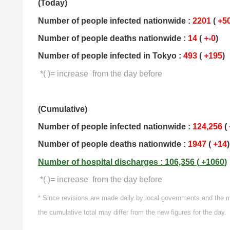
(Today)
Number of people infected nationwide :
2201
(
+5
Number of people deaths nationwide :
14
(
+-0
)
Number of people infected in Tokyo :
493
(
+195
)
*( )= increase from the day before
(Cumulative)
Number of people infected nationwide :
124,256
(
Number of people deaths nationwide :
1947
(
+14
)
Number of hospital discharges : 106,356 (
+1060
)
*( )= increase from the day before
* Since revisions are made daily by local governments and the 
the cumulative total may differ from the new figures for the day.