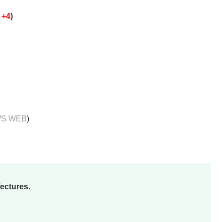
+4
)
S WEB
)
fectures.