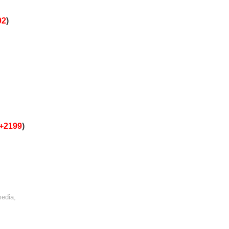
02
)
+2199
)
media,