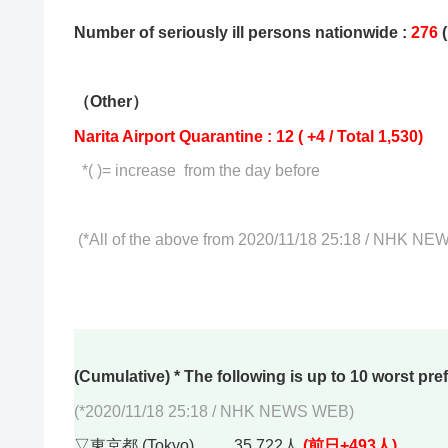
Number of seriously ill persons nationwide :
276
(
（Other）
Narita Airport Quarantine : 12 ( +4 / Total 1,530)
*( )= increase from the day before
(*All of the above from 2020/11/18 25:18
/
NHK NEW
(Cumulative) * The following is up to 10 worst pre
(*2020/11/18 25:18 / NHK NEWS WEB)
▽東京都 (Tokyo) 35,722人
(前日+493人)