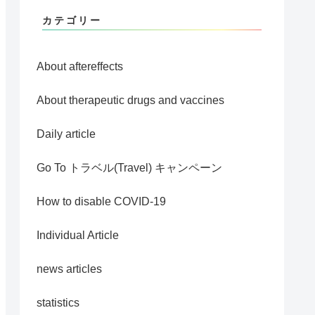
カテゴリー
About aftereffects
About therapeutic drugs and vaccines
Daily article
Go To トラベル(Travel) キャンペーン
How to disable COVID-19
Individual Article
news articles
statistics