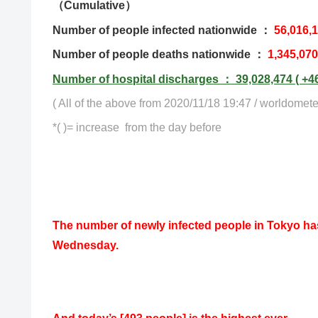
（Cumulative）
Number of people infected nationwide ：
56,016,
Number of people deaths nationwide ：
1,345,070
Number of hospital discharges ： 39,028,474 ( +4
( All of the above from 2020/11/18 19:47 / worldomete
*( )= increase from the day before
The number of newly infected people in Tokyo ha
Wednesday.