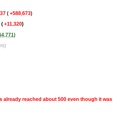
137
(
+588,673
)
(
+11,320
)
64,771)
rs)
s already reached about 500 even though it was