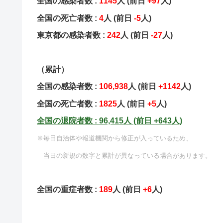
全国の感染者数 :
1145
人 (前日
+97
人)
全国の死亡者数 :
4
人 (前日
-5
人)
東京都の感染者数 :
242
人 (前日
-27
人)
（累計）
全国の感染者数 :
106,938
人 (前日
+1142
人)
全国の死亡者数 :
1825
人 (前日
+5
人)
全国の退院者数 : 96,415人 (前日
+643
人)
※毎日自治体や報道機関から修正が入っているため、
当日の新規の数字と累計が異なっている場合があります。
全国の重症者数 :
189
人 (前日
+6
人)