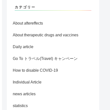
カテゴリー
About aftereffects
About therapeutic drugs and vaccines
Daily article
Go To トラベル(Travel) キャンペーン
How to disable COVID-19
Individual Article
news articles
statistics