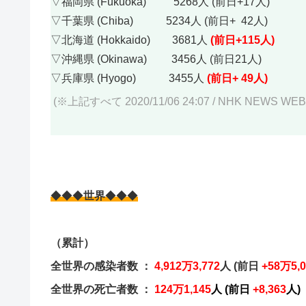
▽福岡県 (Fukuoka) 5268人 (前日+17人)
▽千葉県 (Chiba) 5234人 (前日+ 42人)
▽北海道 (Hokkaido) 3681人
(前日+115人)
▽沖縄県 (Okinawa) 3456人 (前日21人)
▽兵庫県 (Hyogo) 3455人
(前日+ 49人)
(※上記すべて 2020/11/06 24:07 /
NHK NEWS WEB
◆◆◆
世界
◆◆◆
（累計）
全世界の感染者数 ：
4,912万3,772
人 (前日
+58万5,0
全世界の死亡者数 ：
124
万1,145
人 (前日
+8,363
人
)