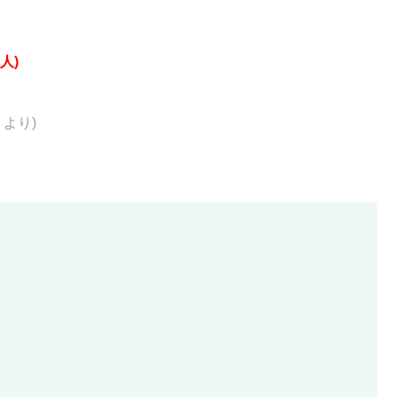
人)
B より)