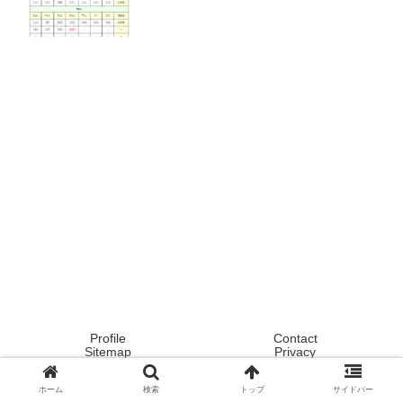
Profile
Contact
Sitemap
Privacy
Copyright © 2020 Tokyo ! Japan ! Life now ! All Rights Reserved.
ホーム
検索
トップ
サイドバー