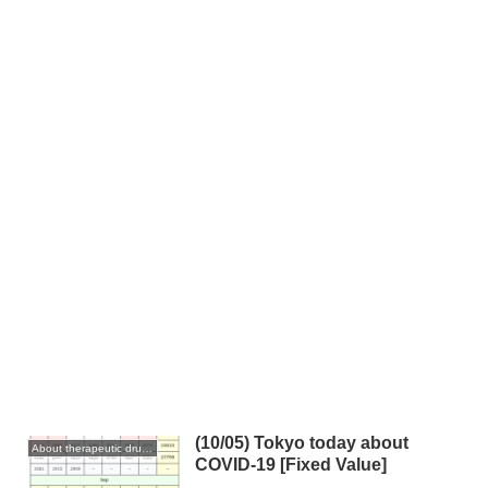
(10/05) Tokyo today about
About therapeutic drugs and vaccines
COVID-19 [Fixed Value]