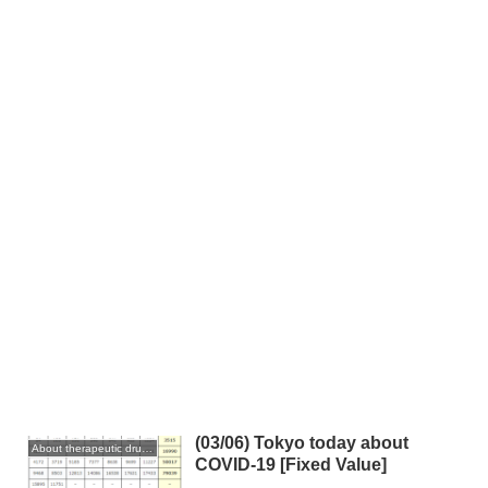
(03/06) Tokyo today about
About therapeutic drugs and vaccines
COVID-19 [Fixed Value]