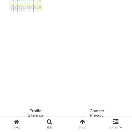
Profile
Contact
Sitemap
Privacy
Copyright © 2020 Tokyo ! Japan ! Life now ! All Rights Reserved.
ホーム
検索
トップ
サイドバー