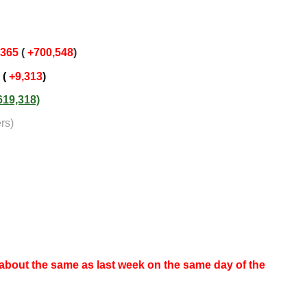
,365
(
+700,548
)
1
(
+9,313
)
619,318)
rs)
about the same as last week on the same day of the