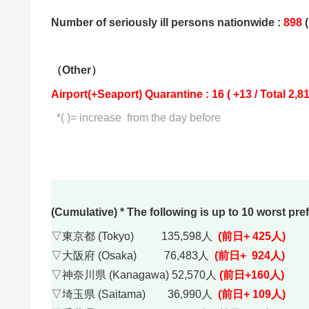
Number of seriously ill persons nationwide :
898
(
（Other）
Airport(+Seaport) Quarantine : 16 ( +13 / Total 2,8
*( )= increase from the day before
(Cumulative) * The following is up to 10 worst pre
▽東京都 (Tokyo) 135,598人
(前日+ 425人)
▽大阪府 (Osaka) 76,483人
(前日+ 924人)
▽神奈川県 (Kanagawa) 52,570人
(前日+160人)
▽埼玉県 (Saitama) 36,990人
(前日+ 109人)