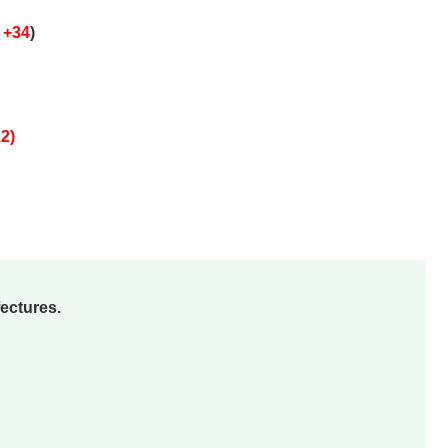
+34
)
12)
fectures.