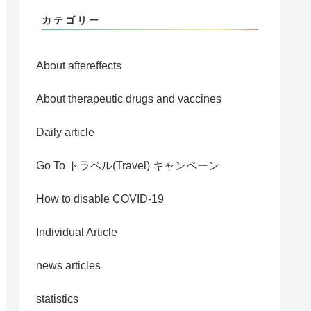
カテゴリー
About aftereffects
About therapeutic drugs and vaccines
Daily article
Go To トラベル(Travel) キャンペーン
How to disable COVID-19
Individual Article
news articles
statistics