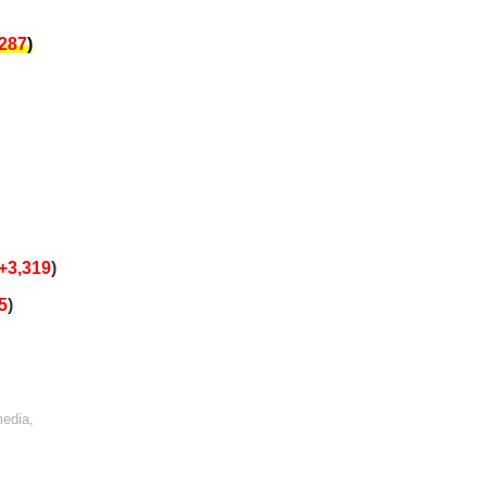
,287
)
+3,319
)
5
)
media,