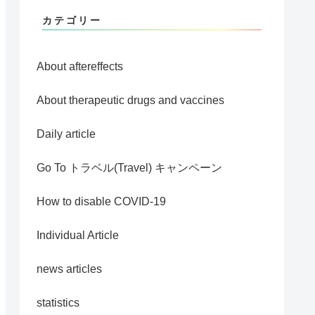
カテゴリー
About aftereffects
About therapeutic drugs and vaccines
Daily article
Go To トラベル(Travel) キャンペーン
How to disable COVID-19
Individual Article
news articles
statistics