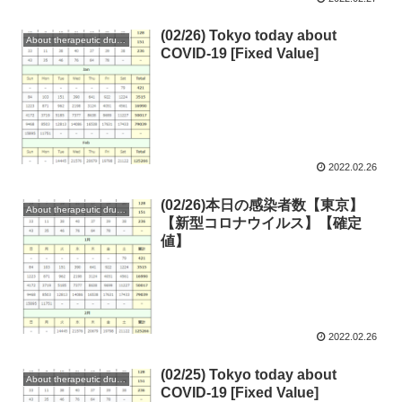
(02/26) Tokyo today about
About therapeutic drugs and vaccines
COVID-19 [Fixed Value]
2022.02.26
(02/26)本日の感染者数【東京】
About therapeutic drugs and vaccines
【新型コロナウイルス】【確定
値】
2022.02.26
(02/25) Tokyo today about
About therapeutic drugs and vaccines
COVID-19 [Fixed Value]