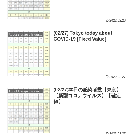
2022.02.28
(02/27) Tokyo today about
About therapeutic drugs and vaccines
COVID-19 [Fixed Value]
2022.02.27
(02/27)本日の感染者数【東京】
About therapeutic drugs and vaccines
【新型コロナウイルス】【確定
値】
2022.02.27