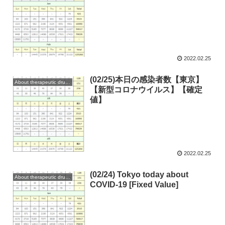
2022.02.25
(02/25)本日の感染者数【東京】
About therapeutic drugs and vaccines
【新型コロナウイルス】【確定
値】
2022.02.25
(02/24) Tokyo today about
About therapeutic drugs and vaccines
COVID-19 [Fixed Value]