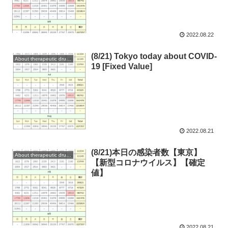
2022.08.22
(8/21) Tokyo today about COVID-
About therapeutic drugs and vaccines
19 [Fixed Value]
2022.08.21
(8/21)本日の感染者数【東京】
About therapeutic drugs and vaccines
【新型コロナウイルス】【確定
値】
2022.08.21