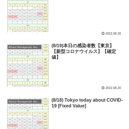
2022.08.20
(8/19)本日の感染者数【東京】
About therapeutic drugs and vaccines
【新型コロナウイルス】【確定
値】
2022.08.20
(8/18) Tokyo today about COVID-
About therapeutic drugs and vaccines
19 [Fixed Value]