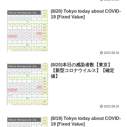
(8/20) Tokyo today about COVID-
About therapeutic drugs and vaccines
19 [Fixed Value]
2022.08.20
(8/20)本日の感染者数【東京】
About therapeutic drugs and vaccines
【新型コロナウイルス】【確定
値】
2022.08.20
(8/19) Tokyo today about COVID-
About therapeutic drugs and vaccines
19 [Fixed Value]