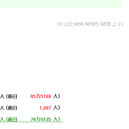
(※上記
NHK NEWS WEB より)