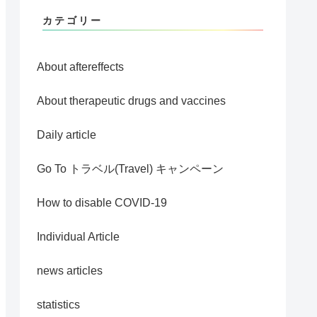
カテゴリー
About aftereffects
About therapeutic drugs and vaccines
Daily article
Go To トラベル(Travel) キャンペーン
How to disable COVID-19
Individual Article
news articles
statistics