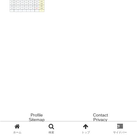
Profile
Contact
Sitemap
Privacy
Copyright © 2020 Tokyo ! Japan ! Life now ! All Rights Reserved.
ホーム
検索
トップ
サイドバー