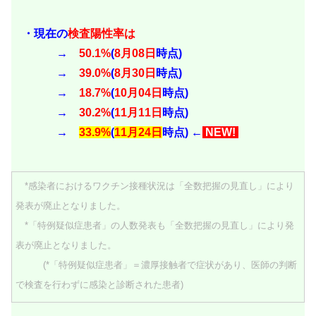
・現在の
検査陽性率は
→
50.1%
(
8月08日
時点)
→
39.0%
(
8月30日
時点)
→
18.7%
(
10
月04日
時点)
→
30.2%
(
11
月11日
時点)
→
33.9%
(
11月24日
時点) ←
NEW!
*感染者におけるワクチン接種状況は「全数把握の見直し」により
発表が廃止となりました。
*「特例疑似症患者」の人数発表も「全数把握の見直し」により発
表が廃止となりました。
(*「特例疑似症患者」＝濃厚接触者で症状があり、医師の判断
で検査を行わずに感染と診断された患者)