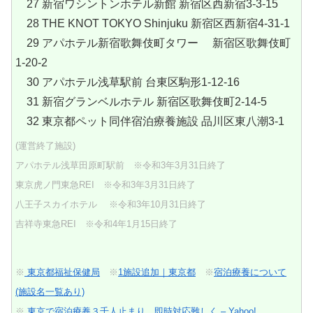
27 新宿ワシントンホテル新館 新宿区西新宿3-3-15
28 THE KNOT TOKYO Shinjuku 新宿区西新宿4-31-1
29 アパホテル新宿歌舞伎町タワー 新宿区歌舞伎町
1-20-2
30 アパホテル浅草駅前 台東区駒形1-12-16
31 新宿グランベルホテル 新宿区歌舞伎町2-14-5
32 東京都ペット同伴宿泊療養施設 品川区東八潮3-1
(運営終了施設)
アパホテル浅草田原町駅前 ※令和3年3月31日終了
東京虎ノ門東急REI ※令和3年3月31日終了
八王子スカイホテル ※令和3年10月31日終了
吉祥寺東急REI ※令和4年1月15日終了
※
東京都福祉保健局
※
1施設追加｜東京都
※
宿泊療養について
(施設名一覧あり)
※
東京で宿泊療養３千人止まり 即時対応難しく – Yahoo!