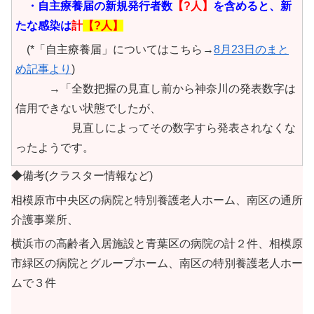
・自主療養届の新規発行者数
【?人】
を含めると、新
たな感染は
計
【?人】
(*「自主療養届」についてはこちら→
8月23日のまと
め記事より
)
→「全数把握の見直し前から神奈川の発表数字は
信用できない状態でしたが、
見直しによってその数字すら発表されなくな
ったようです。
◆備考(クラスター情報など)
相模原市中央区の病院と特別養護老人ホーム、南区の通所
介護事業所、
横浜市の高齢者入居施設と青葉区の病院の計２件、相模原
市緑区の病院とグループホーム、南区の特別養護老人ホー
ムで３件