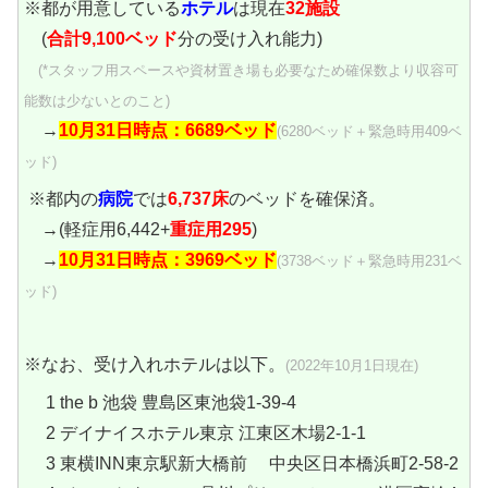
※都が用意している
ホテル
は現在
32施設
(
合計9,100ベッド
分の受け入れ能力)
(*スタッフ用スペースや資材置き場も必要なため確保数より収容可
能数は少ないとのこと)
→
10月31日時点：6689ベッド
(6280ベッド＋緊急時用409ベ
ッド)
※都内の
病院
では
6,737床
のベッドを確保済。
→(軽症用6,442+
重症用295
)
→
10月31日時点：3969ベッド
(3738ベッド＋緊急時用231ベ
ッド)
※なお、受け入れホテルは以下。
(2022年10月1日現在)
1 the b 池袋 豊島区東池袋1-39-4
2 デイナイスホテル東京 江東区木場2-1-1
3 東横INN東京駅新大橋前 中央区日本橋浜町2-58-2