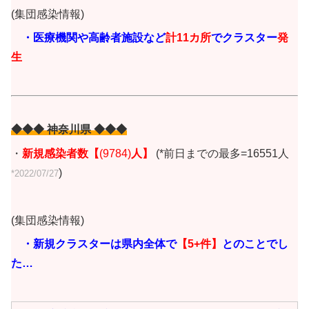
(集団感染情報)
・医療機関や高齢者施設など
計11カ所
でクラスター
発
生
◆◆◆ 神奈川県 ◆◆◆
・
新規感染者数【
(9784)
人
】
(*前日までの最多=16551人
)
*2022/07/27
(集団感染情報)
・新規クラスターは県内全体で
【5+
件】
とのことでし
た…