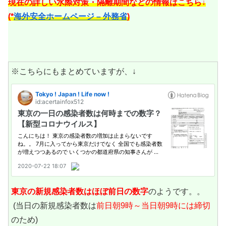
現在の詳しい水際対策・隔離期間などの情報はこちら↓
(*
海外安全ホームページ – 外務省
)
※こちらにもまとめていますが、↓
東京の新規感染者数は
ほぼ前日の数字
のようです。。
(当日の新規感染者数は
前日朝9時～当日朝9時には締切
のため)