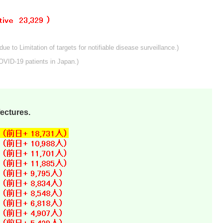
due to Limitation of targets for notifiable disease surveillance.)
COVID-19 patients in Japan.)
fectures.