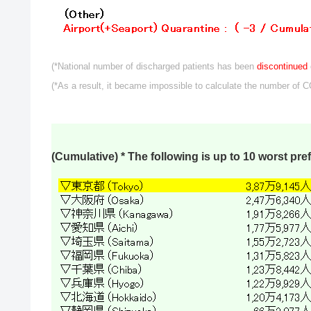
(*National number of discharged patients has been
discontinued
(*As a result, it became impossible to calculate the number of 
(Cumulative) * The following is up to 10 worst pre