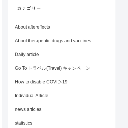
カテゴリー
About aftereffects
About therapeutic drugs and vaccines
Daily article
Go To トラベル(Travel) キャンペーン
How to disable COVID-19
Individual Article
news articles
statistics