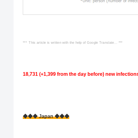
*** This article is written with the help of Google Translate… ***
18,731 (+1,399 from the day before) new infection
◆◆◆ Japan ◆◆◆