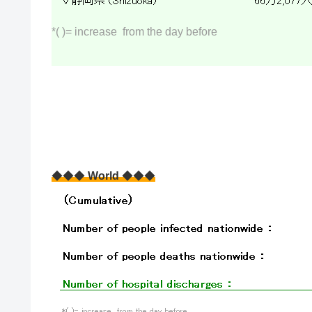
*( )= increase from the day before
◆◆◆
World
◆◆◆