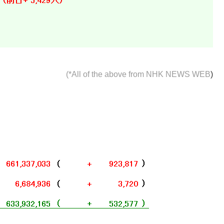
(*All of the above from
NHK NEWS WEB
)