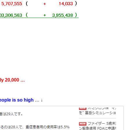
lly 20,000 …
ople is so high
… ↓