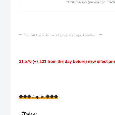
*** This article is written with the help of Google Translate… ***
21,576 (+7,131 from the day before) new infection
◆◆◆ Japan ◆◆◆