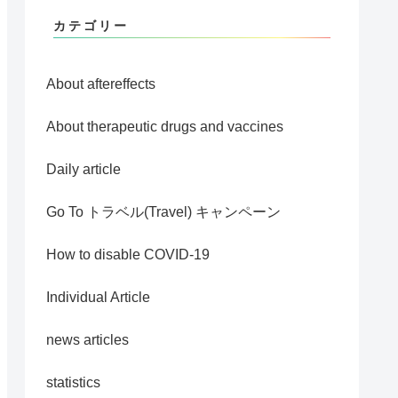
カテゴリー
About aftereffects
About therapeutic drugs and vaccines
Daily article
Go To トラベル(Travel) キャンペーン
How to disable COVID-19
Individual Article
news articles
statistics