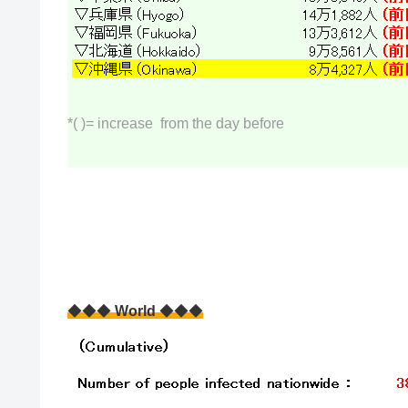
*( )= increase from the day before
◆◆◆
World
◆◆◆