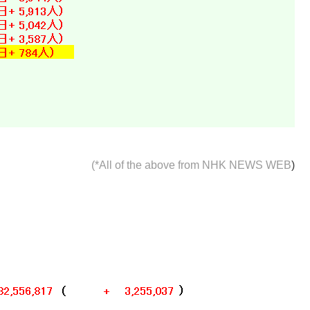
(*All of the above from
NHK NEWS WEB
)