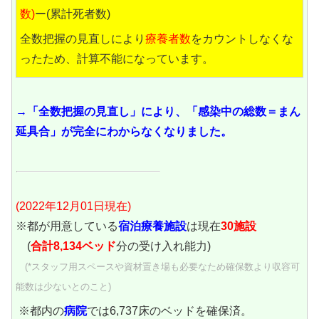
数)
ー(累計死者数)
全数把握の見直しにより
療養者数
をカウントしなくな
ったため、計算不能になっています。
→「全数把握の見直し」により、「感染中の総数＝まん
延具合」が完全にわからなくなりました。
(2022年12月01日現在)
※都が用意している
宿泊療養施設
は現在
30施設
(
合計8,134ベッド
分の受け入れ能力)
(*スタッフ用スペースや資材置き場も必要なため確保数より収容可
能数は少ないとのこと)
※都内の
病院
では6,737床のベッドを確保済。