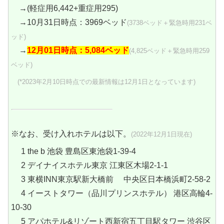
→(軽症用6,442+重症用295)
→10月31日時点：3969ベッド
(3738ベッド＋緊急時用231ベ
ッド)
→
12月01日時点：5,084ベッド
(4,825ベッド＋緊急時用259
ベッド)
(*2023年2月10日時点での最新情報は12月1日となっています)
※なお、受け入れホテルは以下。
(2022年12月1日現在)
1 the b 池袋 豊島区東池袋1-39-4
2 デイナイスホテル東京 江東区木場2-1-1
3 東横INN東京駅新大橋前 中央区日本橋浜町2-58-2
4 イーストタワー（品川プリンスホテル） 港区高輪4-
10-30
5 アパホテル&リゾート西新宿五丁目駅タワー 渋谷区