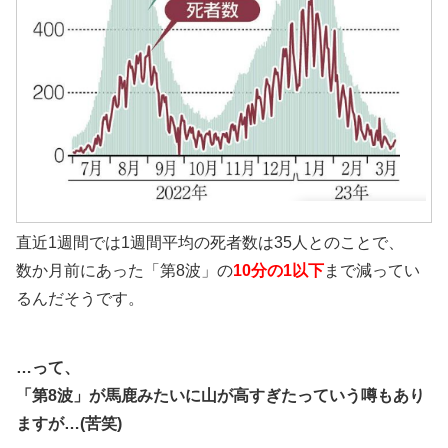
直近1週間では1週間平均の死者数は35人とのことで、
数か月前にあった「第8波」の
10分の1以下
まで減ってい
るんだそうです。
…って、
「第8波」が馬鹿みたいに山が高すぎたっていう噂もあり
ますが…(苦笑)