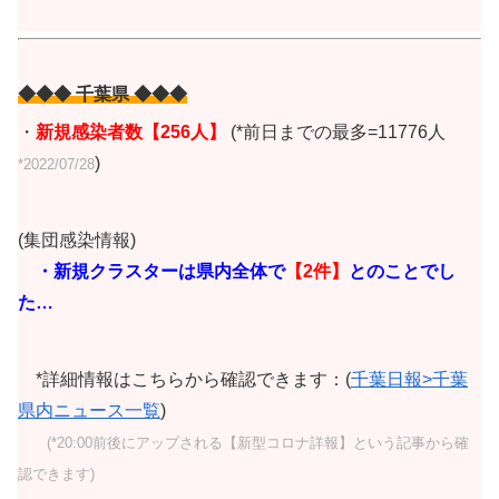
◆◆◆ 千葉県 ◆◆◆
・
新規感染者数【256人】
(*前日までの最多=11776人
)
*2022/07/28
(集団感染情報)
・新規クラスターは県内全体で
【2
件】
とのことでし
た…
*詳細情報はこちらから確認できます：(
千葉日報>千葉
県内ニュース一覧
)
(*20:00前後にアップされる【新型コロナ詳報】という記事から確
認できます)