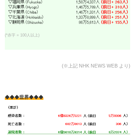
(*赤字 = 100人以上)
(※上記
NHK NEWS WEB より)
◆◆◆
世界
◆◆◆