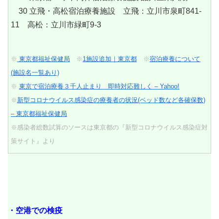
30 立飛・高松宿泊療養施設 立飛：立川市泉町841-
11 高松：立川市緑町9-3
※
東京都福祉保健局
※
1施設追加｜東京都
※
宿泊療養について
(施設名一覧あり)
※
東京で宿泊療養３千人止まり 即時対応難しく – Yahoo!
※
新型コロナウイルス感染症の療養者の状況(ベッド数など各確保数)
– 東京都福祉保健局
※感染者総数試算のソースは東京都の『新型コロナウイルス感染症対
策サイト』より
・空港での検疫