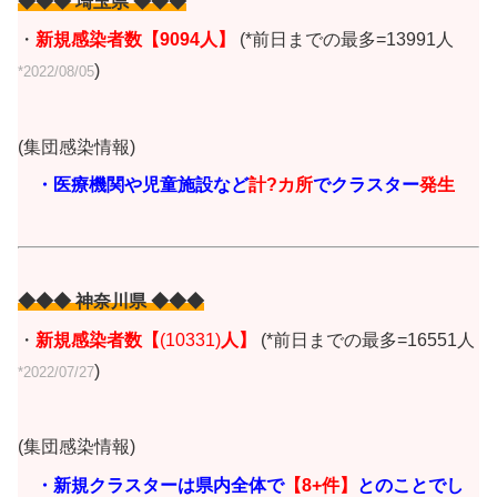
◆◆◆ 埼玉県 ◆◆◆
・
新規感染者数【9094
人】
(*前日までの最多=13991人
)
*2022/08/05
(集団感染情報)
・医療機関や児童施設など
計?カ所
でクラスター
発生
◆◆◆ 神奈川県 ◆◆◆
・
新規感染者数【
(10331)
人
】
(*前日までの最多=16551人
)
*2022/07/27
(集団感染情報)
・新規クラスターは県内全体で
【8+
件】
とのことでし