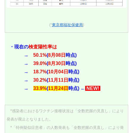
(*
東京都福祉保健局
)
・現在の
検査陽性率は
→
50.1%
(
8月08日
時点)
→
39.0%
(
8月30日
時点)
→
18.7%
(
10
月04日
時点)
→
30.2%
(
11
月11日
時点)
→
33.9%
(
11月24日
時点) ←
NEW!
*感染者におけるワクチン接種状況は「全数把握の見直し」により
発表が廃止となりました。
*「特例疑似症患者」の人数発表も「全数把握の見直し」により発