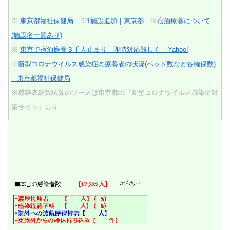
※
東京都福祉保健局
※
1施設追加｜東京都
※
宿泊療養について
(施設名一覧あり)
※
東京で宿泊療養３千人止まり 即時対応難しく – Yahoo!
※
新型コロナウイルス感染症の療養者の状況(ベッド数など各確保数)
– 東京都福祉保健局
※感染者総数試算のソースは東京都の『新型コロナウイルス感染症対
策サイト』より