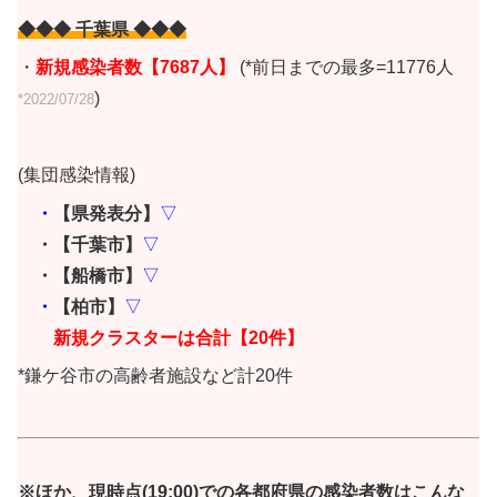
◆◆◆ 千葉県 ◆◆◆
・
新規感染者数【7687人】
(*前日までの最多=11776人
)
*2022/07/28
(集団感染情報)
・
【県発表分】
▽
・【千葉市】
▽
・【船橋市】
▽
・
【柏市】
▽
新規クラスターは合計【20件
】
*鎌ケ谷市の高齢者施設など計20件
※ほか、現時点(19:00)での各都府県の感染者数はこんな