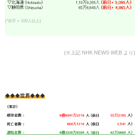
(*赤字 = 100人以上)
(※上記
NHK NEWS WEB より)
◆◆◆
世界
◆◆◆