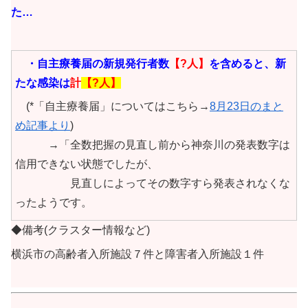
た…
・自主療養届の新規発行者数
【?人】
を含めると、新
たな感染は
計
【?人】
(*「自主療養届」についてはこちら→
8月23日のまと
め記事より
)
→「全数把握の見直し前から神奈川の発表数字は
信用できない状態でしたが、
見直しによってその数字すら発表されなくな
ったようです。
◆備考(クラスター情報など)
横浜市の高齢者入所施設７件と障害者入所施設１件