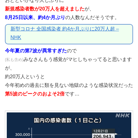
おとといかなり久しぶりに
新規感染者数が20万人を超えました
が、
8月25日以来、約4か月ぶり
の人数なんだそうです。
新型コロナ 全国感染者 約4か月ぶりに20万人超 –
NHK
今年夏の第7波が異常すぎた
ので
みなさんもう感覚がマヒしちゃってると思います
(私も含め)
が、
約20万人というと
今年初めの過去に類を見ない地獄のような感染状況だった
第5波のピークのおよそ2倍
です…