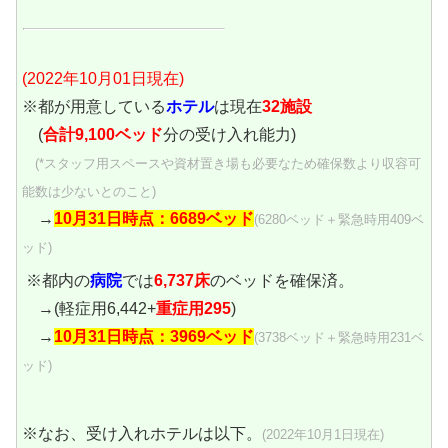
(2022年10月01日現在)
※都が用意している
ホテル
は現在
32施設
(
合計9,100ベッド
分の受け入れ能力)
(*スタッフ用スペースや資材置き場も必要なため確保数より収容可
能数は少ないとのこと)
→
10月31日時点：6689ベッド
(6280ベッド＋緊急時用409ベ
ッド)
※都内の
病院
では
6,737床
のベッドを確保済。
→(軽症用6,442+
重症用295
)
→
10月31日時点：3969ベッド
(3738ベッド＋緊急時用231ベ
ッド)
※なお、受け入れホテルは以下。
(2022年10月1日現在)