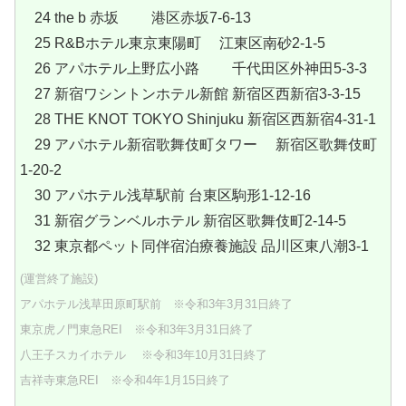
24 the b 赤坂 港区赤坂7-6-13
25 R&Bホテル東京東陽町 江東区南砂2-1-5
26 アパホテル上野広小路 千代田区外神田5-3-3
27 新宿ワシントンホテル新館 新宿区西新宿3-3-15
28 THE KNOT TOKYO Shinjuku 新宿区西新宿4-31-1
29 アパホテル新宿歌舞伎町タワー 新宿区歌舞伎町
1-20-2
30 アパホテル浅草駅前 台東区駒形1-12-16
31 新宿グランベルホテル 新宿区歌舞伎町2-14-5
32 東京都ペット同伴宿泊療養施設 品川区東八潮3-1
(運営終了施設)
アパホテル浅草田原町駅前 ※令和3年3月31日終了
東京虎ノ門東急REI ※令和3年3月31日終了
八王子スカイホテル ※令和3年10月31日終了
吉祥寺東急REI ※令和4年1月15日終了