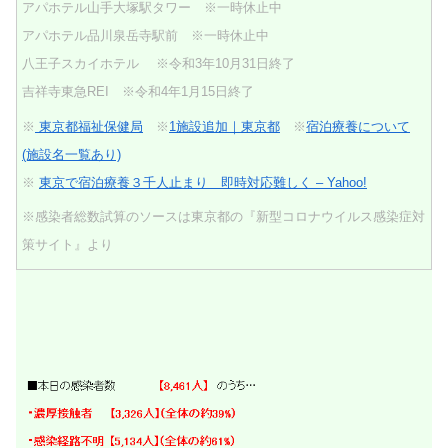
アパホテル山手大塚駅タワー
※一時休止中
アパホテル品川泉岳寺駅前
※一時休止中
八王子スカイホテル ※令和3年10月31日終了
吉祥寺東急REI ※令和4年1月15日終了
※
東京都福祉保健局
※
1施設追加｜東京都
※
宿泊療養について
(施設名一覧あり)
※
東京で宿泊療養３千人止まり 即時対応難しく – Yahoo!
※感染者総数試算のソースは東京都の『新型コロナウイルス感染症対
策サイト』より