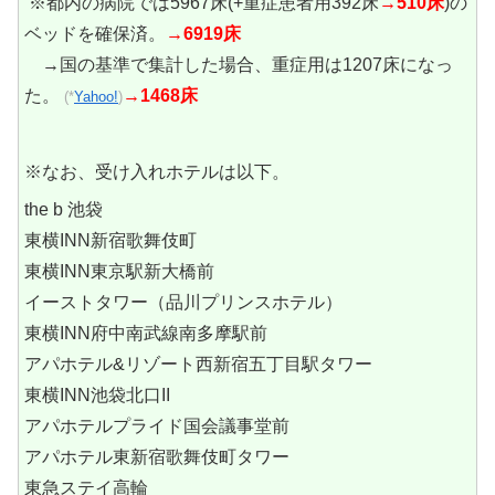
※都内の病院では5967床(+重症患者用392床
→510床
)の
ベッドを確保済。
→6919床
→国の基準で集計した場合、重症用は1207床になっ
た。
→1468床
(*
Yahoo!
)
※なお、受け入れホテルは以下。
the b 池袋
東横INN新宿歌舞伎町
東横INN東京駅新大橋前
イーストタワー（品川プリンスホテル）
東横INN府中南武線南多摩駅前
アパホテル&リゾート西新宿五丁目駅タワー
東横INN池袋北口II
アパホテルプライド国会議事堂前
アパホテル東新宿歌舞伎町タワー
東急ステイ高輪