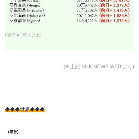
(*赤字 = 100人以上)
(※上記
NHK NEWS WEB より)
◆◆◆
世界
◆◆◆