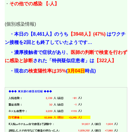
・
その他での感染 【-人
】
(個別感染情報)
・本日の【8,461人】のうち
【3948人】(47%)
はワクチ
ン接種を2回とも終了していたようです…
・濃厚接触者で症状があり、
医師の判断で検査を行わず
に感染と診断
された「特例疑似症患者」は
【322人】
・現在の
検査陽性率は35%
(
3月04日
時点)