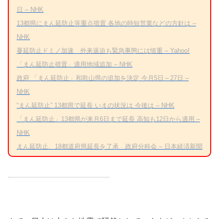
日 – NHK
13都県にまん延防止等重点措置 各地の時短営業などの方針は –
NHK
蔓延防止ドミノ加速 外来逼迫も緊急事態には慎重 – Yahoo!
「まん延防止措置」適用地域追加 – NHK
政府 「まん延防止」和歌山県の追加を決定 今月5日～27日 –
NHK
“まん延防止” 13都県で延長 いまの状況は 今後は – NHK
「まん延防止」13都県が来月6日まで延長 高知も12日から適用 –
NHK
まん延防止、18都道府県延長を了承 政府分科会 – 日本経済新聞