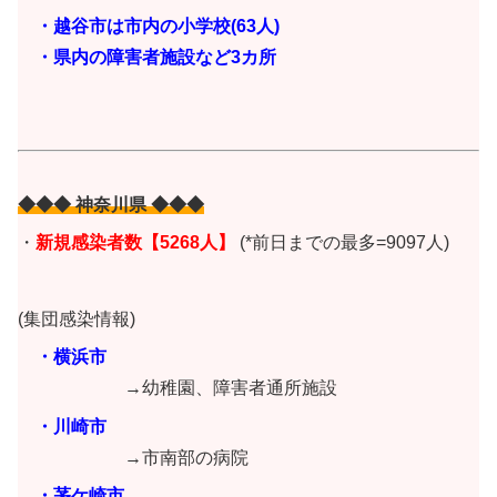
・越谷市は市内の小学校(63人)
・県内の障害者施設など3カ所
◆◆◆ 神奈川県 ◆◆◆
・
新規感染者数【5268
人
】
(*前日までの最多=9097人)
(集団感染情報)
・横浜市
→幼稚園、障害者通所施設
・川崎市
→市南部の病院
・茅ケ崎市