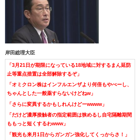
岸田総理大臣
「3月21日が期限になっている18地域に対するまん延防
止等重点措置は全部解除するぞ」
「オミクロン株はインフルエンザより何倍もやべーし、
ちゃんとした一般薬すらないけどねw」
「さらに変異するかもしれんけどーwwww」
「だけど濃厚接触者の指定範囲は狭めるし自宅隔離期間
ももっと短くするわwww」
「観光も来月1日からガンガン強化してくっからさ！」