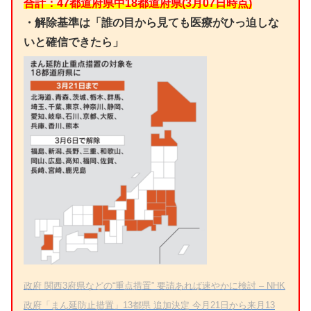
合計：47都道府県中18都道府県(3月07
日時点)
・解除基準は「誰の目から見ても医療がひっ迫しな
いと確信できたら」
政府 関西3府県などの“重点措置” 要請あれば速やかに検討 – NHK
政府「まん延防止措置」13都県 追加決定 今月21日から来月13