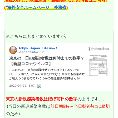
現在の詳しい水際対策・隔離期間などの情報はこちら↓
(*
海外安全ホームページ – 外務省
)
※こちらにもまとめていますが、↓
東京の新規感染者数は
ほぼ前日の数字
のようです。。
(当日の新規感染者数は
前日朝9時～当日朝9時には締切
のため)