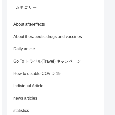
カテゴリー
About aftereffects
About therapeutic drugs and vaccines
Daily article
Go To トラベル(Travel) キャンペーン
How to disable COVID-19
Individual Article
news articles
statistics