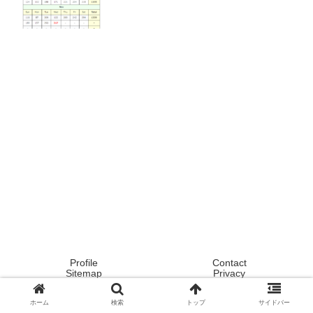
Profile
Contact
Sitemap
Privacy
Copyright © 2020 Tokyo ! Japan ! Life now ! All Rights Reserved.
ホーム
検索
トップ
サイドバー