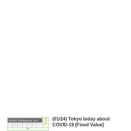
(01/24) Tokyo today about
About therapeutic drugs and vaccines
COVID-19 [Fixed Value]