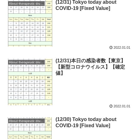
(12/31) Tokyo today about
About therapeutic drugs and vaccines
COVID-19 [Fixed Value]
2022.01.01
(12/31)本日の感染者数【東京】
About therapeutic drugs and vaccines
【新型コロナウイルス】【確定
値】
2022.01.01
(12/30) Tokyo today about
About therapeutic drugs and vaccines
COVID-19 [Fixed Value]