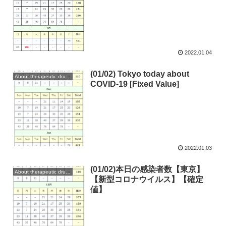
2022.01.04
(01/02) Tokyo today about
About therapeutic drugs and vaccines
COVID-19 [Fixed Value]
2022.01.03
(01/02)本日の感染者数【東京】
About therapeutic drugs and vaccines
【新型コロナウイルス】【確定
値】