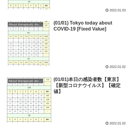
2022.01.03
(01/01) Tokyo today about
About therapeutic drugs and vaccines
COVID-19 [Fixed Value]
2022.01.02
(01/01)本日の感染者数【東京】
About therapeutic drugs and vaccines
【新型コロナウイルス】【確定
値】
2022.01.02