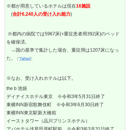
※都が用意しているホテルは現在
16施設
(
合計6,240人の受け入れ能力
)
※都内の病院では5967床(+重症患者用392床)のベッド
を確保済。
→国の基準で集計した場合、重症用は1207床になっ
た。
(*
Yahoo!
)
※なお、受け入れホテルは以下。
the b 池袋
デイナイスホテル東京 ※令和3年5月31日終了
東横INN新宿歌舞伎町 ※令和3年6月30日終了
東横INN東京駅新大橋前
イーストタワー（品川プリンスホテル）
アパホテル浅草田原町駅前 ※令和3年3月31日終了