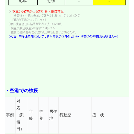
・空港での検疫
対
応
年
性
居住
事例
（到
行動歴
症 状
齢
別
地
着
日）