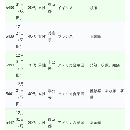
31日
東京
5438
30代
男性
イギリス
頭痛
（成
都
田）
12月
27日
兵庫
5439
40代
女性
フランス
咽頭痛
（羽
県
田）
12月
31日
非公
5440
30代
男性
アメリカ合衆国
発熱、咳嗽、頭痛
（羽
表
田）
12月
31日
非公
倦怠感、咽頭痛、咳
5441
40代
女性
アメリカ合衆国
（羽
表
嗽
田）
12月
31日
東京
5442
20代
男性
アメリカ合衆国
咽頭痛
（羽
都