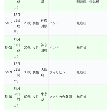
（成
県
咽頭痛、倦怠感
田）
12月
31日
神奈
5407
20代
男性
インド
無症状
（成
川県
田）
12月
31日
神奈
5408
20代
女性
インド
無症状
（成
川県
田）
12月
31日
大阪
5409
30代
男性
フィリピン
無症状
（関
府
空）
12月
28日
東京
5410
60代
女性
アメリカ合衆国
無症状
（羽
都
田）