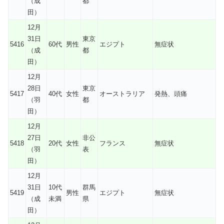
（成
都
田）
12月
31日
東京
5416
60代
男性
エジプト
無症状
（成
都
田）
12月
28日
東京
5417
40代
女性
オーストラリア
発熱、頭痛
（羽
都
田）
12月
27日
非公
5418
20代
女性
フランス
無症状
（羽
表
田）
12月
31日
10代
群馬
5419
男性
エジプト
無症状
（成
未満
県
田）