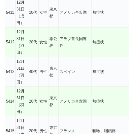
12月
31日
東京
5411
10代
女性
アメリカ合衆国
無症状
（成
都
田）
12月
31日
非公
アラブ首長国連
5412
20代
女性
無症状
（羽
表
邦
田）
12月
31日
東京
5413
40代
男性
スペイン
無症状
（羽
都
田）
12月
31日
東京
5414
20代
女性
アメリカ合衆国
無症状
（羽
都
田）
12月
31日
東京
5415
20代
男性
フランス
咳嗽、咽頭痛