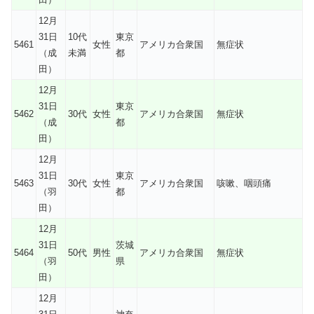
12月
31日
10代
東京
5461
女性
アメリカ合衆国
無症状
（成
未満
都
田）
12月
31日
東京
5462
30代
女性
アメリカ合衆国
無症状
（成
都
田）
12月
31日
東京
5463
30代
女性
アメリカ合衆国
咳嗽、咽頭痛
（羽
都
田）
12月
31日
茨城
5464
50代
男性
アメリカ合衆国
無症状
（羽
県
田）
12月