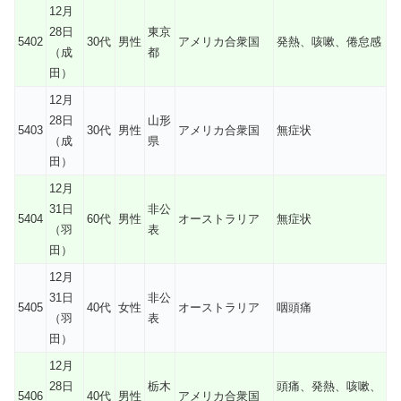
12月
28日
東京
5402
30代
男性
アメリカ合衆国
発熱、咳嗽、倦怠感
（成
都
田）
12月
28日
山形
5403
30代
男性
アメリカ合衆国
無症状
（成
県
田）
12月
31日
非公
5404
60代
男性
オーストラリア
無症状
（羽
表
田）
12月
31日
非公
5405
40代
女性
オーストラリア
咽頭痛
（羽
表
田）
12月
28日
栃木
頭痛、発熱、咳嗽、
5406
40代
男性
アメリカ合衆国