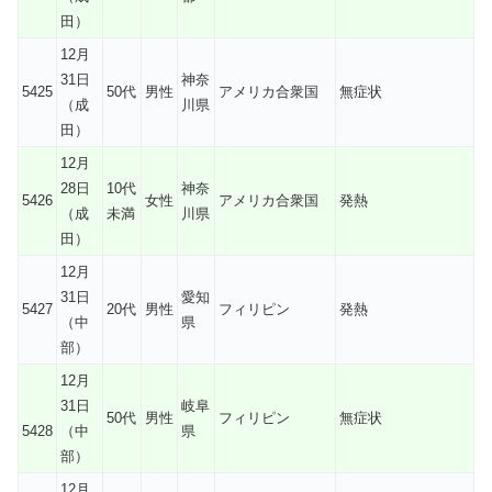
田）
12月
31日
神奈
5425
50代
男性
アメリカ合衆国
無症状
（成
川県
田）
12月
28日
10代
神奈
5426
女性
アメリカ合衆国
発熱
（成
未満
川県
田）
12月
31日
愛知
5427
20代
男性
フィリピン
発熱
（中
県
部）
12月
31日
岐阜
50代
男性
フィリピン
無症状
5428
（中
県
部）
12月