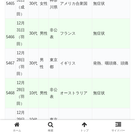
31日
神奈
5465
30代
女性
アメリカ合衆国
無症状
（成
川県
田）
12月
31日
非公
30代
男性
フランス
無症状
5466
（羽
表
田）
12月
28日
男
東京
5467
30代
イギリス
発熱、咽頭痛、頭痛
（羽
性
都
田）
12月
28日
非公
5468
10代
男性
オーストラリア
無症状
（羽
表
田）
12月
29日
10代
東京
5469
男性
アメリカ合衆国
咳嗽
（成
未満
都
ホーム
検索
トップ
サイドバー
田）