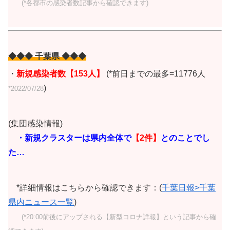
(*各都市の感染者数記事から確認できます)
◆◆◆ 千葉県 ◆◆◆
・
新規感染者数【153人】
(*前日までの最多=11776人
)
*2022/07/28
(集団感染情報)
・新規クラスターは県内全体で
【2
件】
とのことでし
た…
*詳細情報はこちらから確認できます：(
千葉日報>千葉
県内ニュース一覧
)
(*20:00前後にアップされる【新型コロナ詳報】という記事から確