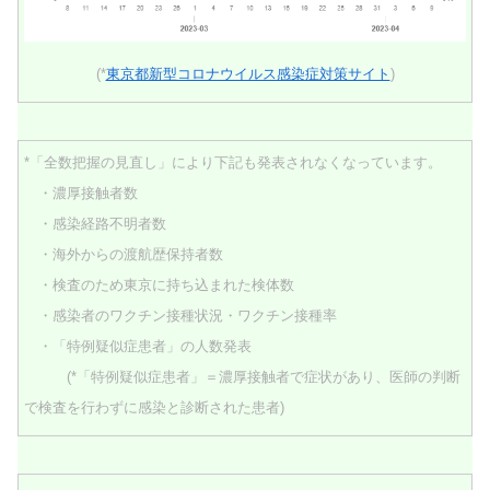
(*
東京都新型コロナウイルス感染症対策サイト
)
*「全数把握の見直し」により下記も発表されなくなっています。
・濃厚接触者数
・感染経路不明者数
・海外からの渡航歴保持者数
・検査のため東京に持ち込まれた検体数
・感染者のワクチン接種状況・ワクチン接種率
・「特例疑似症患者」の人数発表
(*「特例疑似症患者」＝濃厚接触者で症状があり、医師の判断
で検査を行わずに感染と診断された患者)