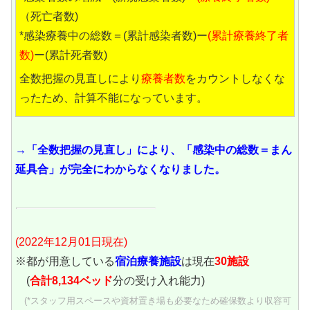
（死亡者数)
*感染療養中の総数＝(累計感染者数)ー
(累計療養終了者
数)
ー(累計死者数)
全数把握の見直しにより
療養者数
をカウントしなくな
ったため、計算不能になっています。
→「全数把握の見直し」により、「感染中の総数＝まん
延具合」が完全にわからなくなりました。
(2022年12月01日現在)
※都が用意している
宿泊療養施設
は現在
30施設
(
合計8,134ベッド
分の受け入れ能力)
(*スタッフ用スペースや資材置き場も必要なため確保数より収容可