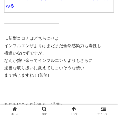
ねる
…新型コロナはどちらにせよ
インフルエンザよりはまだまだ全然感染力も毒性も
桁違いなはずですが、
なんか勢い余ってインフルエンザよりもさらに
適当な取り扱いに変えてしまいそうな勢い
まで感じますね！(苦笑)
ちなみにこんな記事も…(苦笑)
「ひきこもり」推計146万人 主な理由“コロナ流行”内
ホーム
検索
トップ
サイドバー