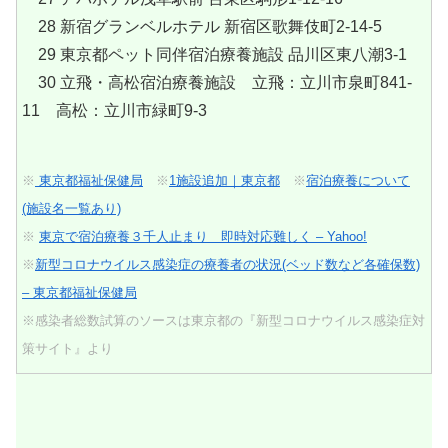
28 新宿グランベルホテル 新宿区歌舞伎町2-14-5
29 東京都ペット同伴宿泊療養施設 品川区東八潮3-1
30 立飛・高松宿泊療養施設 立飛：立川市泉町841-
11 高松：立川市緑町9-3
※
東京都福祉保健局
※
1施設追加｜東京都
※
宿泊療養について
(施設名一覧あり)
※
東京で宿泊療養３千人止まり 即時対応難しく – Yahoo!
※
新型コロナウイルス感染症の療養者の状況(ベッド数など各確保数)
– 東京都福祉保健局
※感染者総数試算のソースは東京都の『新型コロナウイルス感染症対
策サイト』より