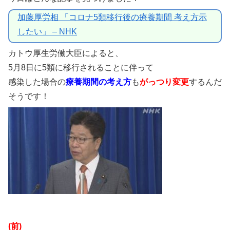
加藤厚労相 「コロナ5類移行後の療養期間 考え方示
したい」 – NHK
カトウ厚生労働大臣によると、
5月8日に5類に移行されることに伴って
感染した場合の
療養期間の考え方
も
がっつり変更
するんだ
そうです！
(前)