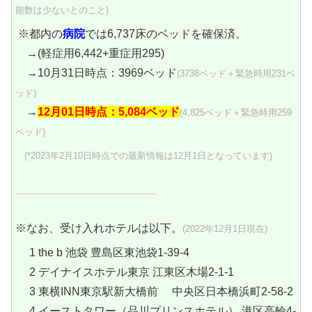
能数は少ないとのこと)
※都内の
病院
では6,737床のベッドを確保済。
→(軽症用6,442+重症用295)
→10月31日時点：3969ベッド
(3738ベッド＋緊急時用231ベ
ッド)
→
12月01日時点：5,084ベッド
(4,825ベッド＋緊急時用259
ベッド)
(*2023年2月10日時点での最新情報は12月1日となっています)
※なお、受け入れホテルは以下。
(2022年12月1日現在)
1 the b 池袋 豊島区東池袋1-39-4
2 デイナイスホテル東京 江東区木場2-1-1
3 東横INN東京駅新大橋前 中央区日本橋浜町2-58-2
4 イーストタワー（品川プリンスホテル） 港区高輪4-