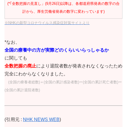
(*｢全数把握の見直し」(9月26日)以降は、各都道府県発表の数字の合
計から、厚生労働省発表の数字に変わっています)
※NHKの新型コロナウイルス感染症対策サイトより
*なお、
全国の療養中の方が実際どのくらいいらっしゃるか
に関しても
全数把握の廃止
により退院者数が発表されなくなったため
完全にわからなくなりました。
(全国の療養者総数)＝(全国の累計感染者数)ー(全国の累計死亡者数)ー
(全国の累計退院者数)
(引用元 :
NHK NEWS WEB
)