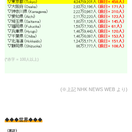
(*赤字 = 100人以上)
(※上記
NHK NEWS WEB より)
◆◆◆
世界
◆◆◆