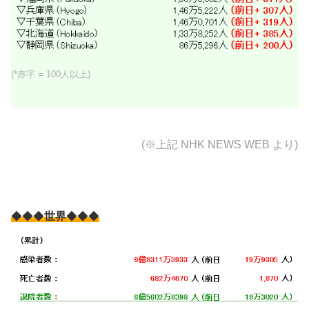
(*赤字 = 100人以上)
(※上記
NHK NEWS WEB より)
◆◆◆
世界
◆◆◆