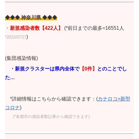
◆◆◆ 神奈川県 ◆◆◆
・
新規感染者数
【422人
】
(*前日までの最多=16551人
)
*2022/07/27
(集団感染情報)
・新規クラスターは県内全体で
【0
件】
とのことでし
た…
*詳細情報はこちらから確認できます：(
カナロコ>新型
コロナ
)
(*各都市の感染者数記事から確認できます)