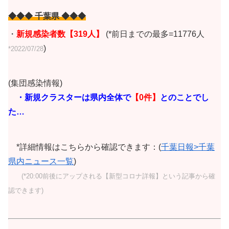
◆◆◆ 千葉県 ◆◆◆
・
新規感染者数【319人】
(*前日までの最多=11776人
)
*2022/07/28
(集団感染情報)
・新規クラスターは県内全体で
【0
件】
とのことでし
た…
*詳細情報はこちらから確認できます：(
千葉日報>千葉
県内ニュース一覧
)
(*20:00前後にアップされる【新型コロナ詳報】という記事から確
認できます)