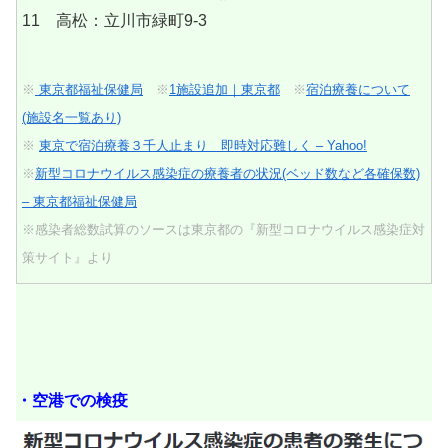
11 高松：立川市緑町9-3
※
東京都福祉保健局
※
1施設追加｜東京都
※
宿泊療養について
(施設名一覧あり)
※
東京で宿泊療養３千人止まり 即時対応難しく – Yahoo!
※
新型コロナウイルス感染症の療養者の状況(ベッド数など各確保数)
– 東京都福祉保健局
※感染者総数試算のソースは東京都の『新型コロナウイルス感染症対
策サイト』より
・空港での検疫