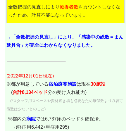
全数把握の見直しにより
療養者数
をカウントしなくな
ったため、計算不能になっています。
→「全数把握の見直し」により、「感染中の総数＝まん
延具合」が完全にわからなくなりました。
(2022年12月01日現在)
※都が用意している
宿泊療養施設
は現在
30施設
(
合計8,134ベッド
分の受け入れ能力)
(*スタッフ用スペースや資材置き場も必要なため確保数より収容可
能数は少ないとのこと)
※都内の
病院
では6,737床のベッドを確保済。
→(軽症用6,442+重症用295)