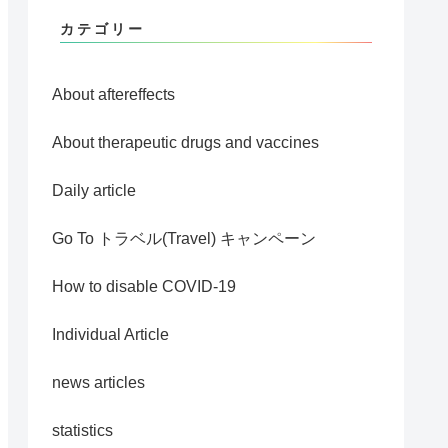
カテゴリー
About aftereffects
About therapeutic drugs and vaccines
Daily article
Go To トラベル(Travel) キャンペーン
How to disable COVID-19
Individual Article
news articles
statistics