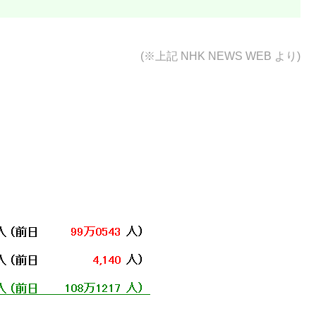
(※上記
NHK NEWS WEB より)