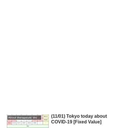
(11/01) Tokyo today about
About therapeutic drugs and vaccines
COVID-19 [Fixed Value]