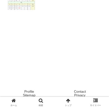
Profile
Contact
Sitemap
Privacy
Copyright © 2020 Tokyo ! Japan ! Life now ! All Rights Reserved.
ホーム
検索
トップ
サイドバー