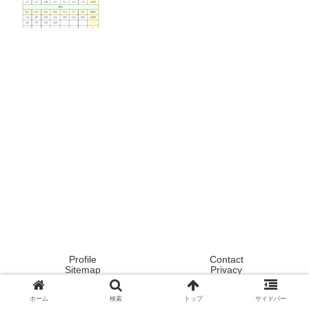
Profile
Contact
Sitemap
Privacy
Copyright © 2020 Tokyo ! Japan ! Life now ! All Rights Reserved.
ホーム
検索
トップ
サイドバー