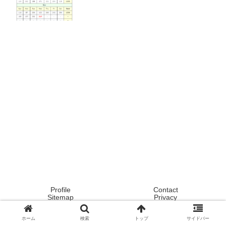
Profile
Contact
Sitemap
Privacy
Copyright © 2020 Tokyo ! Japan ! Life now ! All Rights Reserved.
ホーム
検索
トップ
サイドバー