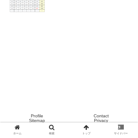
Profile
Contact
Sitemap
Privacy
Copyright © 2020 Tokyo ! Japan ! Life now ! All Rights Reserved.
ホーム
検索
トップ
サイドバー