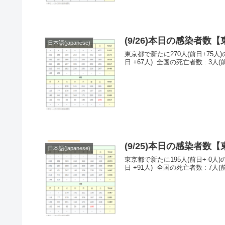
(9/26)本日の感染者
日本語(japanese)
東京都で新たに270人(前日+75人)の感染を確認。 ◆◆◆日本◆◆◆ （当日
日 +67人) 全国の死亡者数 : 3人(前
(9/25)本日の感染者
日本語(japanese)
東京都で新たに195人(前日+-0人)の感染を確認。 ◆◆◆日本◆◆◆ （当日
日 +91人) 全国の死亡者数 : 7人(前