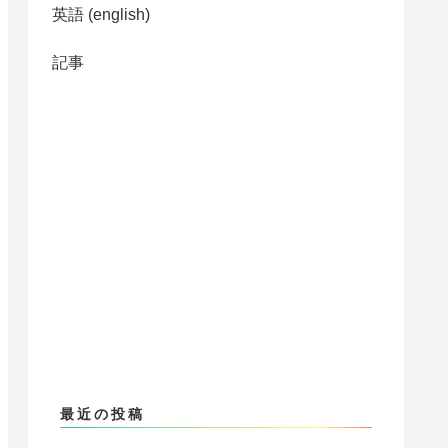
英語 (english)
記事
最近の投稿