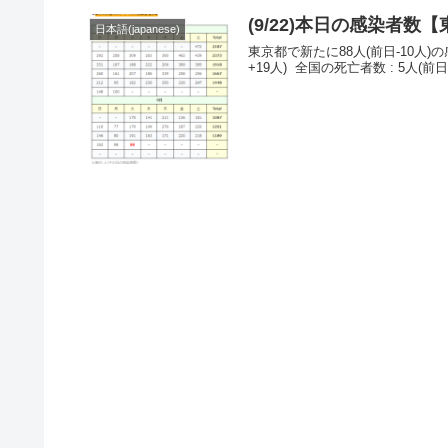
(9/22)本日の感染者
日本語(japanese)
東京都で新たに88人(前日-10人)の感染を確認。 ◆◆◆日本◆◆◆ （当日） 
+19人) 全国の死亡者数 : 5人(前日 