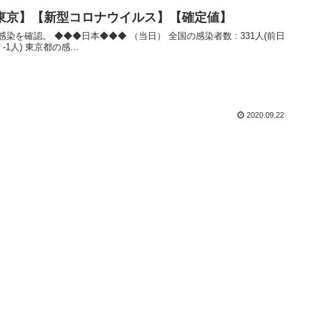
数【東京】【新型コロナウイルス】【確定値】
全国の感染者数 : 331人(前日
-1人) 東京都の感...
2020.09.22