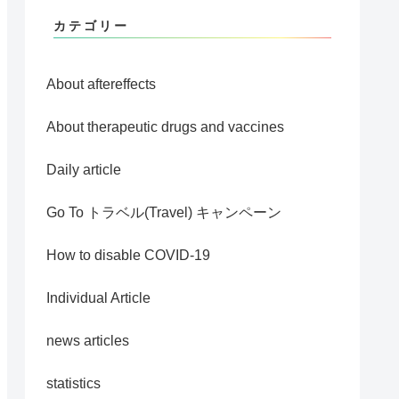
カテゴリー
About aftereffects
About therapeutic drugs and vaccines
Daily article
Go To トラベル(Travel) キャンペーン
How to disable COVID-19
Individual Article
news articles
statistics