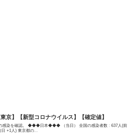
者数【東京】【新型コロナウイルス】【確定値】
） 全国の感染者数 : 637人(前
日 +1人) 東京都の...