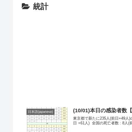
統計
(10/01)本日の感染
日本語(japanese)
東京都で新たに235人(前日+49人)の感染を確認。 ◆◆◆日本◆◆◆ （当日
日 +61人) 全国の死亡者数 : 8人(前