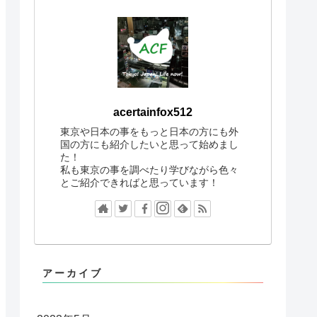
acertainfox512
東京や日本の事をもっと日本の方にも外
国の方にも紹介したいと思って始めまし
た！
私も東京の事を調べたり学びながら色々
とご紹介できればと思っています！
アーカイブ