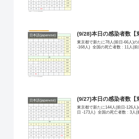
(9/28)本日の感染者
日本語(japanese)
東京都で新たに78人(前日-66人)の感染を確認。 ◆◆◆日本◆◆◆ （当日） 
-168人) 全国の死亡者数 : 11人(前日
(9/27)本日の感染者
日本語(japanese)
東京都で新たに144人(前日-126人)の感染を確認。 ◆◆◆日本◆◆◆ （当
日 -173人) 全国の死亡者数 : 3人(前日