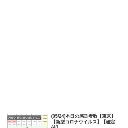
(05/24)本日の感染者数【東京】
About therapeutic drugs and vaccines
【新型コロナウイルス】【確定
値】