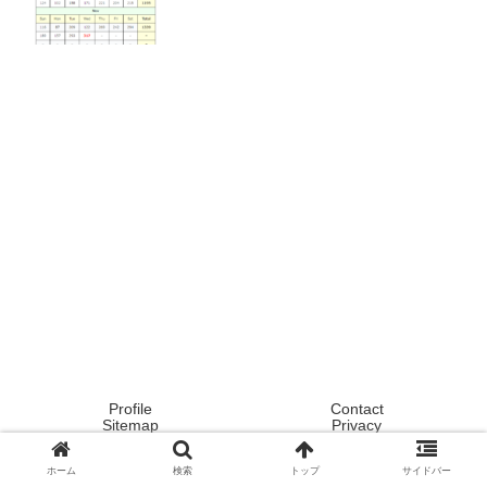
Profile
Contact
Sitemap
Privacy
Copyright © 2020 Tokyo ! Japan ! Life now ! All Rights Reserved.
ホーム
検索
トップ
サイドバー