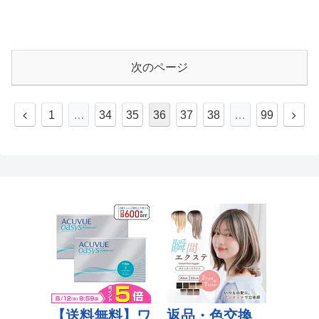
次のページ
1
…
34
35
36
37
38
…
99