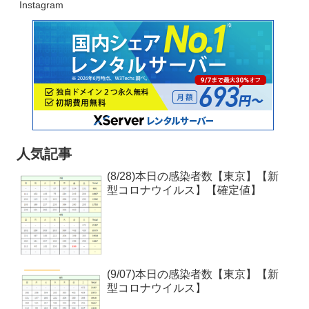
Instagram
人気記事
(8/28)本日の感染者数【東京】【新
型コロナウイルス】【確定値】
(9/07)本日の感染者数【東京】【新
型コロナウイルス】