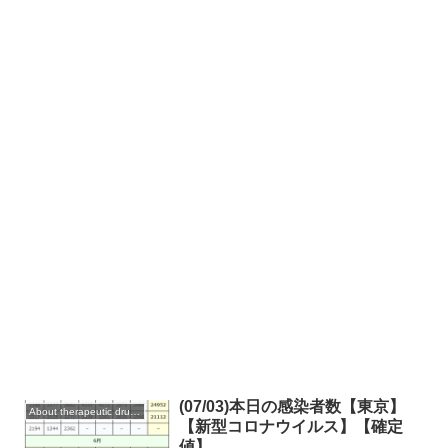
(07/03)本日の感染者数【東京】
About therapeutic drugs and vaccines
【新型コロナウイルス】【確定
値】