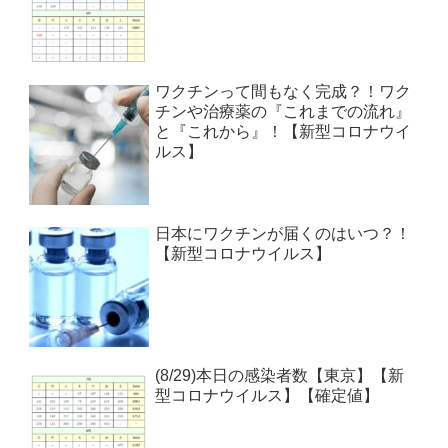
ワクチンって間もなく完成？！ワク
チンや治療薬の『これまでの流れ』
と『これから』！【新型コロナウイ
ルス】
日本にワクチンが届くのはいつ？！
【新型コロナウイルス】
(8/29)本日の感染者数【東京】【新
型コロナウイルス】【確定値】