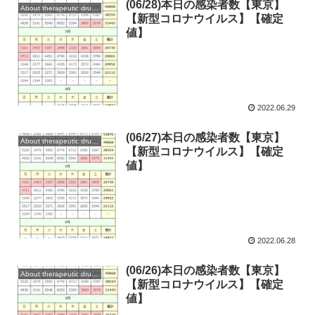
(06/28)本日の感染者数【東京】
About therapeutic drugs and vaccines
【新型コロナウイルス】【確定
値】
2022.06.29
(06/27)本日の感染者数【東京】
About therapeutic drugs and vaccines
【新型コロナウイルス】【確定
値】
2022.06.28
(06/26)本日の感染者数【東京】
About therapeutic drugs and vaccines
【新型コロナウイルス】【確定
値】