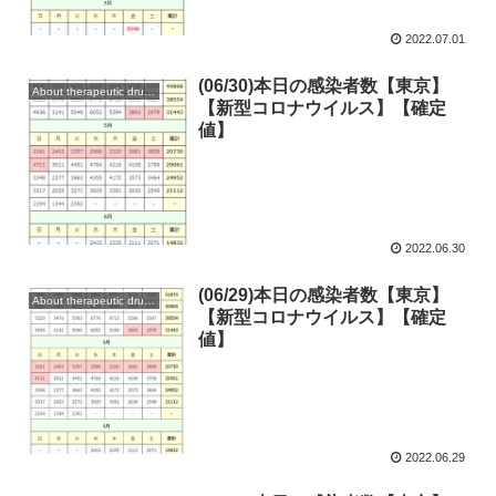
2022.07.01
(06/30)本日の感染者数【東京】
About therapeutic drugs and vaccines
【新型コロナウイルス】【確定
値】
2022.06.30
(06/29)本日の感染者数【東京】
About therapeutic drugs and vaccines
【新型コロナウイルス】【確定
値】
2022.06.29