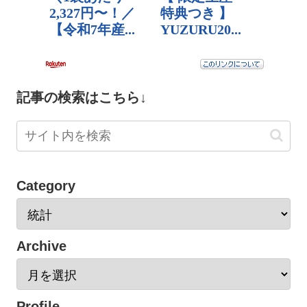
記事の検索はこちら↓
Category
Archive
Profile