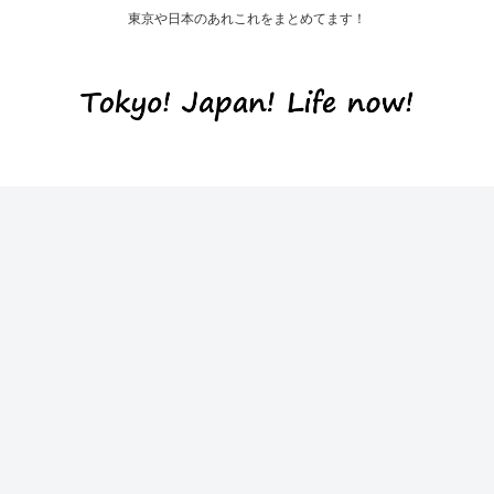
東京や日本のあれこれをまとめてます！