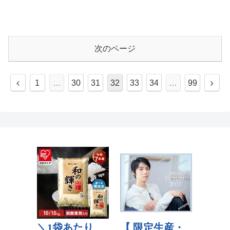
次のページ
1
…
30
31
32
33
34
…
99