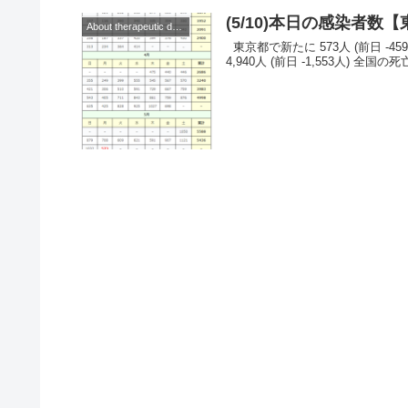
(5/10)本日の感染者
About therapeutic drugs and vaccines
東京都で新たに 573人 (前日 -459人)の感染を確認。 ◆◆◆日本◆◆◆ （当日） 全国の感染者数 :
4,940人 (前日 -1,553人) 全国の死亡