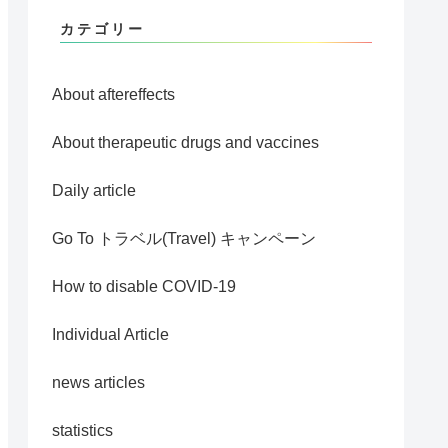
カテゴリー
About aftereffects
About therapeutic drugs and vaccines
Daily article
Go To トラベル(Travel) キャンペーン
How to disable COVID-19
Individual Article
news articles
statistics