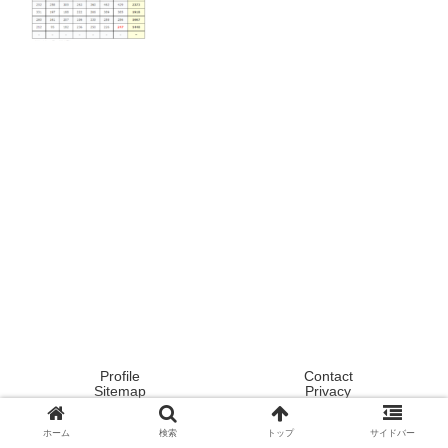
Profile
Contact
Sitemap
Privacy
Copyright © 2020 Tokyo ! Japan ! Life now ! All Rights Reserved.
ホーム
検索
トップ
サイドバー