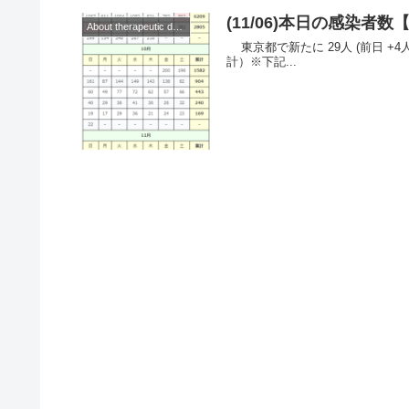
(11/06)本日の感染
About therapeutic drugs and vaccines
東京都で新たに 29人 (前日 +4人)の感染を確認。 ◆◆◆日本◆◆◆ （累
計）※下記...