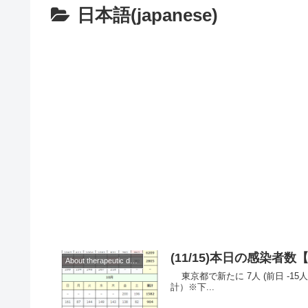
日本語(japanese)
(11/15)本日の感染
About therapeutic drugs and vaccines
東京都で新たに 7人 (前日 -15人)の感染を確認。 ◆◆◆日本◆◆◆ （累
計）※下...