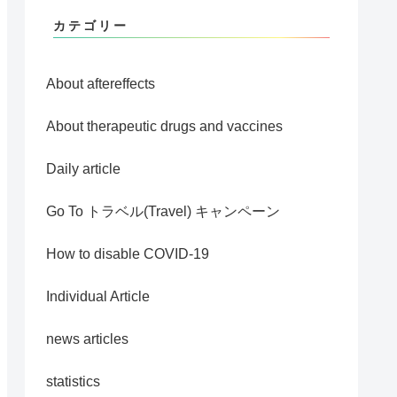
カテゴリー
About aftereffects
About therapeutic drugs and vaccines
Daily article
Go To トラベル(Travel) キャンペーン
How to disable COVID-19
Individual Article
news articles
statistics