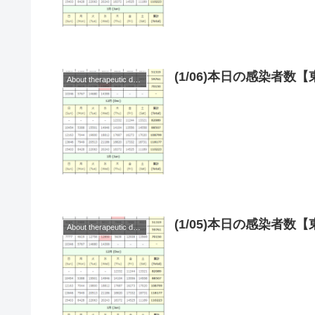
(1/06)本日の感染者
About therapeutic drugs and vaccines
(1/05)本日の感染者
About therapeutic drugs and vaccines