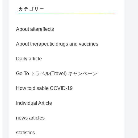
カテゴリー
About aftereffects
About therapeutic drugs and vaccines
Daily article
Go To トラベル(Travel) キャンペーン
How to disable COVID-19
Individual Article
news articles
statistics