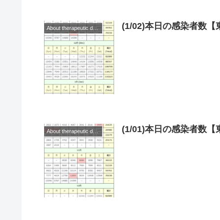
(1/02)本日の感染者
About therapeutic drugs and vaccines
(1/01)本日の感染者
About therapeutic drugs and vaccines