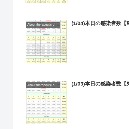
(1/04)本日の感染者
About therapeutic drugs and vaccines
(1/03)本日の感染者
About therapeutic drugs and vaccines