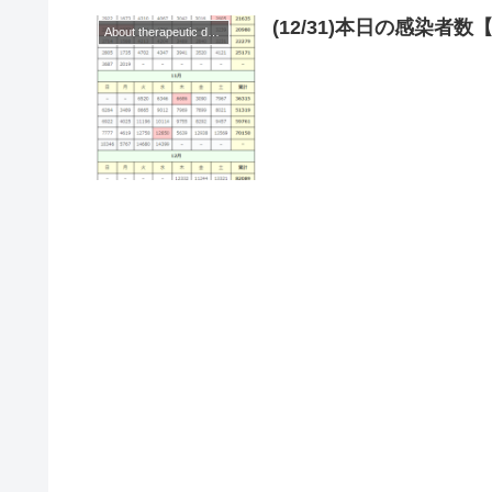
(12/31)本日の感染
About therapeutic drugs and vaccines