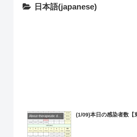
日本語(japanese)
(1/09)本日の感染者
About therapeutic drugs and vaccines