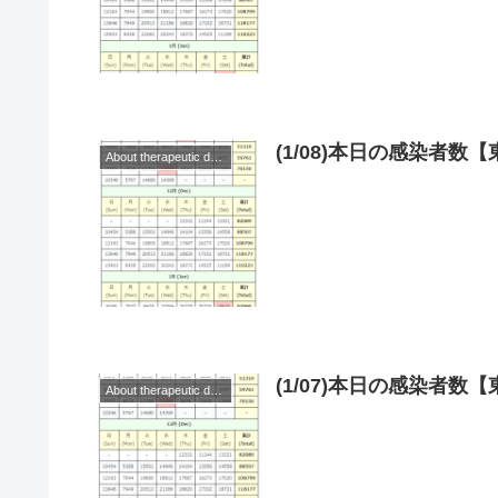
(1/08)本日の感染者
About therapeutic drugs and vaccines
(1/07)本日の感染者
About therapeutic drugs and vaccines